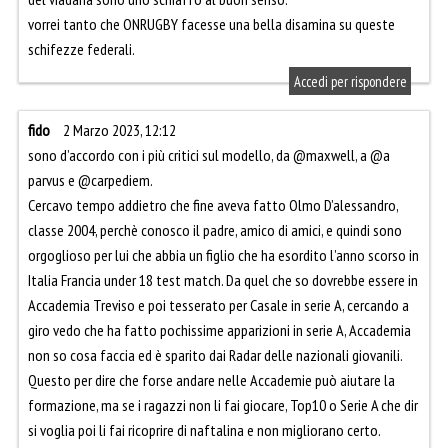
vorrei tanto che ONRUGBY facesse una bella disamina su queste
schifezze federali.
Accedi per rispondere
fido
2 Marzo 2023, 12:12
sono d’accordo con i più critici sul modello, da @maxwell, a @a
parvus e @carpediem.
Cercavo tempo addietro che fine aveva fatto Olmo D’alessandro,
classe 2004, perchè conosco il padre, amico di amici, e quindi sono
orgoglioso per lui che abbia un figlio che ha esordito l’anno scorso in
Italia Francia under 18 test match. Da quel che so dovrebbe essere in
Accademia Treviso e poi tesserato per Casale in serie A, cercando a
giro vedo che ha fatto pochissime apparizioni in serie A, Accademia
non so cosa faccia ed è sparito dai Radar delle nazionali giovanili.
Questo per dire che forse andare nelle Accademie può aiutare la
formazione, ma se i ragazzi non li fai giocare, Top10 o Serie A che dir
si voglia poi li fai ricoprire di naftalina e non migliorano certo.