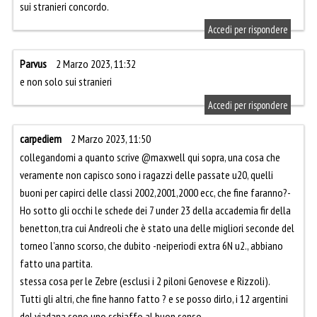
sui stranieri concordo.
Accedi per rispondere
Parvus
2 Marzo 2023, 11:32
e non solo sui stranieri
Accedi per rispondere
carpediem
2 Marzo 2023, 11:50
collegandomi a quanto scrive @maxwell qui sopra, una cosa che
veramente non capisco sono i ragazzi delle passate u20, quelli
buoni per capirci delle classi 2002,2001,2000 ecc, che fine faranno?-
Ho sotto gli occhi le schede dei 7 under 23 della accademia fir della
benetton,tra cui Andreoli che è stato una delle migliori seconde del
torneo l’anno scorso, che dubito -neiperiodi extra 6N u2., abbiano
fatto una partita.
stessa cosa per le Zebre (esclusi i 2 piloni Genovese e Rizzoli).
Tutti gli altri, che fine hanno fatto ? e se posso dirlo, i 12 argentini
del viadana sono uno schiaffo al buon senso.