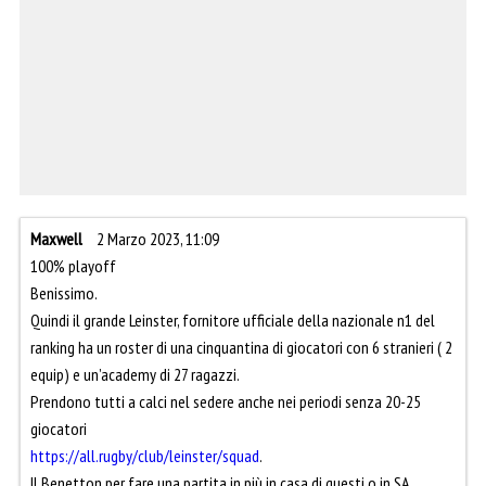
Maxwell
2 Marzo 2023, 11:09
100% playoff
Benissimo.
Quindi il grande Leinster, fornitore ufficiale della nazionale n1 del
ranking ha un roster di una cinquantina di giocatori con 6 stranieri ( 2
equip) e un’academy di 27 ragazzi.
Prendono tutti a calci nel sedere anche nei periodi senza 20-25
giocatori
https://all.rugby/club/leinster/squad
.
Il Benetton per fare una partita in più in casa di questi o in SA,