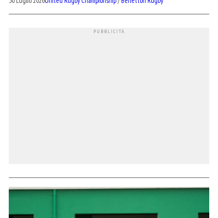
30 Luglio 2026
United Rugby Championship
/
Benetton Rugby