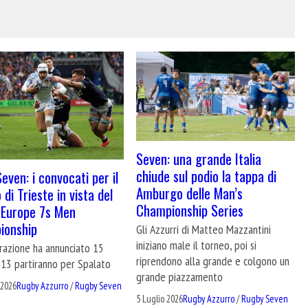
Seven: una grande Italia
chiude sul podio la tappa di
Seven: i convocati per il
Amburgo delle Man’s
di Trieste in vista del
Championship Series
 Europe 7s Men
ionship
Gli Azzurri di Matteo Mazzantini
iniziano male il torneo, poi si
razione ha annunciato 15
riprendono alla grande e colgono un
 13 partiranno per Spalato
grande piazzamento
 2026
Rugby Azzurro
/
Rugby Seven
5 Luglio 2026
Rugby Azzurro
/
Rugby Seven