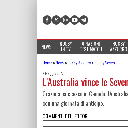
RUGBY
6 NAZIONI
RUGBY
NEWS
IN TV
TEST MATCH
AZZURRO
Home
»
News
»
Rugby Azzurro
»
Rugby Seven
2 Maggio 2022
L’Australia vince le Sev
Grazie al successo in Canada, l'Austral
con una giornata di anticipo.
COMMENTI DEI LETTORI