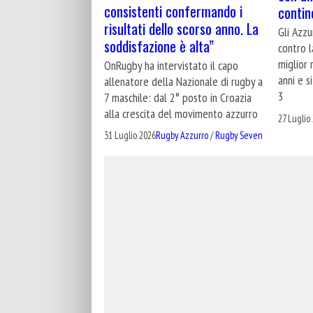
consistenti confermando i
contin
risultati dello scorso anno. La
Gli Azzu
soddisfazione è alta”
contro l
miglior 
OnRugby ha intervistato il capo
anni e s
allenatore della Nazionale di rugby a
3
7 maschile: dal 2° posto in Croazia
alla crescita del movimento azzurro
27 Luglio
31 Luglio 2026
Rugby Azzurro
/
Rugby Seven