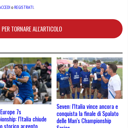
ACCEDI
o
REGISTRATI
.
 PER TORNARE ALL'ARTICOLO
Seven: l’Italia vince ancora e
Europe 7s
conquista la finale di Spalato
onship: l’Italia chiude
delle Man’s Championship
o storico argento
Series