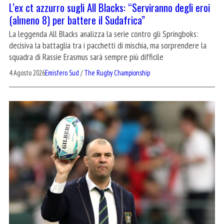
L’ex ct azzurro sugli All Blacks: “Serviranno degli eroi
(almeno 8) per battere il Sudafrica”
La leggenda All Blacks analizza la serie contro gli Springboks:
decisiva la battaglia tra i pacchetti di mischia, ma sorprendere la
squadra di Rassie Erasmus sarà sempre più difficile
4 Agosto 2026
Emisfero Sud
/
The Rugby Championship