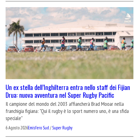
Un ex stella dell’Inghilterra entra nello staff dei Fijian
Drua: nuova avventura nel Super Rugby Pacific
Il campione del mondo del 2003 affiancherà Brad Mooar nella
franchigia figiana: "Qui il rugby è lo sport numero uno, è una sfida
speciale"
6 Agosto 2026
Emisfero Sud
/
Super Rugby