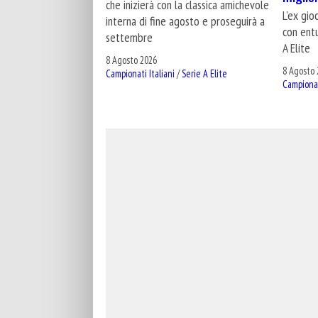
che inizierà con la classica amichevole
L'ex gio
interna di fine agosto e proseguirà a
con entu
settembre
A Elite
8 Agosto 2026
8 Agosto 
Campionati Italiani
/
Serie A Elite
Campionat