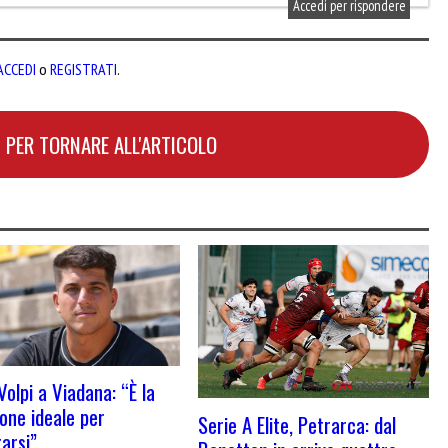
Accedi per rispondere
ACCEDI
o
REGISTRATI
.
 PER TORNARE ALL'ARTICOLO
Volpi a Viadana: “È la
ione ideale per
Serie A Elite, Petrarca: dal
rarsi”