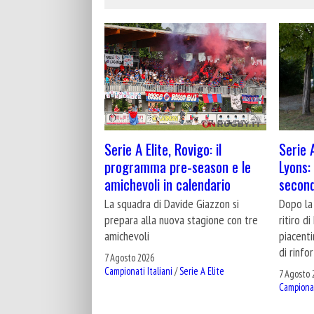
Serie A
Serie A Elite, Rovigo: il
Lyons:
programma pre-season e le
second
amichevoli in calendario
Dopo la 
La squadra di Davide Giazzon si
ritiro d
prepara alla nuova stagione con tre
piacent
amichevoli
di rinfor
7 Agosto 2026
Campionati Italiani
/
Serie A Elite
7 Agosto 
Campionat