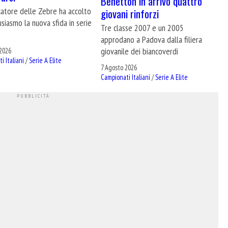
Benetton in arrivo quattro
catore delle Zebre ha accolto
giovani rinforzi
siasmo la nuova sfida in serie
Tre classe 2007 e un 2005
approdano a Padova dalla filiera
giovanile dei biancoverdi
2026
i Italiani
/
Serie A Elite
7 Agosto 2026
Campionati Italiani
/
Serie A Elite