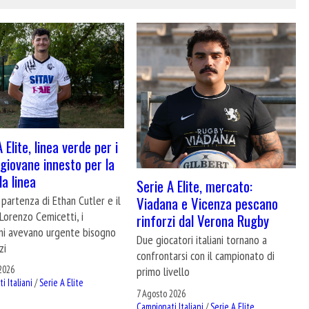
 Elite, linea verde per i
 giovane innesto per la
a linea
Serie A Elite, mercato:
partenza di Ethan Cutler e il
Viadana e Vicenza pescano
i Lorenzo Cemicetti, i
rinforzi dal Verona Rugby
ini avevano urgente bisogno
Due giocatori italiani tornano a
zi
confrontarsi con il campionato di
2026
primo livello
i Italiani
/
Serie A Elite
7 Agosto 2026
Campionati Italiani
/
Serie A Elite