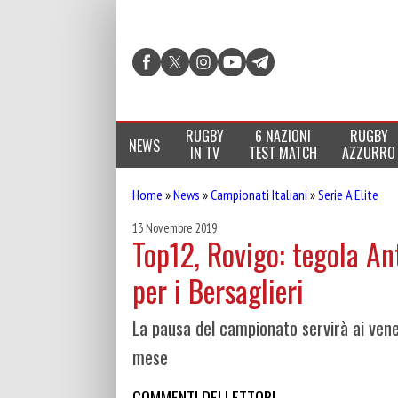
RUGBY
6 NAZIONI
RUGBY
NEWS
IN TV
TEST MATCH
AZZURRO
Home
»
News
»
Campionati Italiani
»
Serie A Elite
13 Novembre 2019
Top12, Rovigo: tegola An
per i Bersaglieri
La pausa del campionato servirà ai veneti
mese
COMMENTI DEI LETTORI