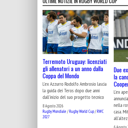
ULTIME NOTIZIE IN RUGBY WORLD CUP
Terremoto Uruguay: licenziati
gli allenatori a un anno dalla
Due ex
Coppa del Mondo
la can
Cooper
L'ex Azzurro Rodolfo Ambrosio lascia
la guida dei Teros dopo due anni
L'ex ape
dall'inizio del suo progetto tecnico
annuncia
nella r
8 Agosto 2026
casa. Mi
Rugby Mondiale
/
Rugby World Cup
/
RWC
2027
all'alte
6 Agosto 