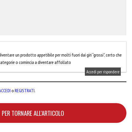
diventare un prodotto appetibile per molti fuori dai giri “grossi”, certo che
 categorie o comincia a diventare affollato
Accedi per rispondere
ACCEDI
o
REGISTRATI
.
 PER TORNARE ALL'ARTICOLO