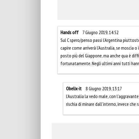
Hands off
7 Giugno 2019, 14:52
Sul C spero/penso passi l’Argentina piuttosto c
capire come arriverà l’Australia, se moscia o
posto più del Giappone, ma anche qua è diffic
fortunatamente. Negli ultimi anni tutti han
Obelix-it
8 Giugno 2019, 13:17
l’Australia la vedo male, con l’aggravante
rischia di minare dall’interno, invece che 