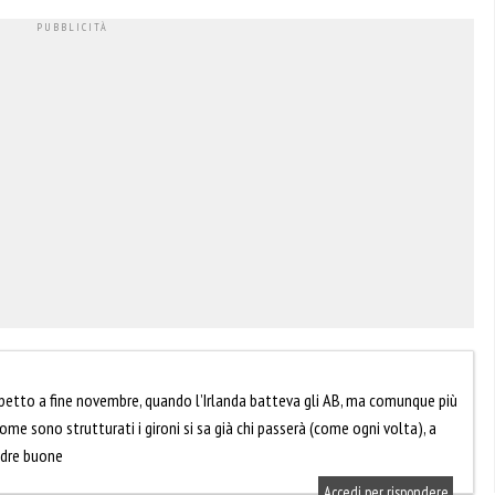
spetto a fine novembre, quando l’Irlanda batteva gli AB, ma comunque più
come sono strutturati i gironi si sa già chi passerà (come ogni volta), a
uadre buone
Accedi per rispondere