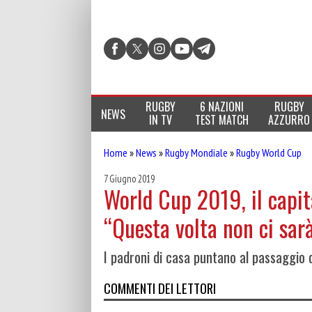
RUGBY
6 NAZIONI
RUGBY
NEWS
IN TV
TEST MATCH
AZZURRO
Home
»
News
»
Rugby Mondiale
»
Rugby World Cup
7 Giugno 2019
World Cup 2019, il capit
“Questa volta non ci sarà
I padroni di casa puntano al passaggio 
COMMENTI DEI LETTORI