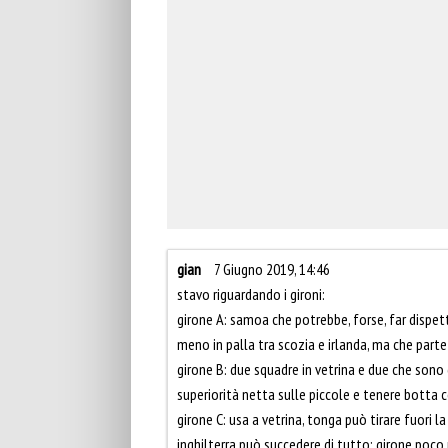
gian
7 Giugno 2019, 14:46
stavo riguardando i gironi:
girone A: samoa che potrebbe, forse, far dispett
meno in palla tra scozia e irlanda, ma che par
girone B: due squadre in vetrina e due che sono 
superiorità netta sulle piccole e tenere botta c
girone C: usa a vetrina, tonga può tirare fuori la
inghilterra può succedere di tutto; girone poco 