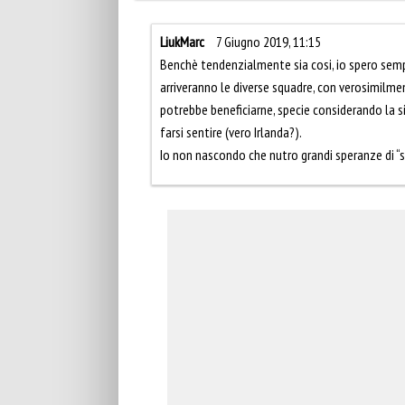
LiukMarc
7 Giugno 2019, 11:15
Benchè tendenzialmente sia cosi, io spero semp
arriveranno le diverse squadre, con verosimilmen
potrebbe beneficiarne, specie considerando la s
farsi sentire (vero Irlanda?).
Io non nascondo che nutro grandi speranze di 