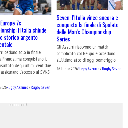
Seven: l’Italia vince ancora e
Europe 7s
conquista la finale di Spalato
onship: l’Italia chiude
delle Man’s Championship
o storico argento
Series
entale
Gli Azzurri risolvono un match
rri cedono solo in finale
complicato col Belgio e accedono
a Francia, ma conquistano il
all'ultimo atto di oggi pomeriggio
risultato degli ultimi ventidue
26 Luglio 2026
Rugby Azzurro
/
Rugby Seven
i assicurano l’accesso al SVNS
 2026
Rugby Azzurro
/
Rugby Seven