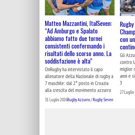
Matteo Mazzantini, ItalSeven:
Rugby 
“Ad Amburgo e Spalato
Champi
abbiamo fatto due tornei
con un
consistenti confermando i
contin
risultati dello scorso anno. La
Gli Azzu
soddisfazione è alta”
contro l
miglior 
OnRugby ha intervistato il capo
anni e s
allenatore della Nazionale di rugby a
3
7 maschile: dal 2° posto in Croazia
alla crescita del movimento azzurro
27 Luglio
31 Luglio 2026
Rugby Azzurro
/
Rugby Seven