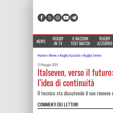
RUGBY
6 NAZIONI
RUGBY
NEWS
IN TV
TEST MATCH
AZZURRO
Home
»
News
»
Rugby Azzurro
»
Rugby Seven
23 Maggio 2019
Italseven, verso il futuro
l’idea di continuità
Il tecnico sta discutendo il suo rinnovo 
COMMENTI DEI LETTORI