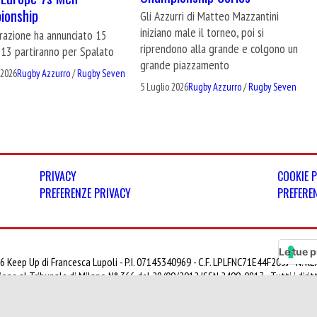
ionship
Gli Azzurri di Matteo Mazzantini
iniziano male il torneo, poi si
razione ha annunciato 15
riprendono alla grande e colgono un
 13 partiranno per Spalato
grande piazzamento
 2026
Rugby Azzurro
/
Rugby Seven
5 Luglio 2026
Rugby Azzurro
/
Rugby Seven
PRIVACY
COOKIE 
PREFERENZE PRIVACY
PREFERE
Le tue p
6 Keep Up di Francesca Lupoli - P.I. 07145340969 - C.F. LPLFNC71E44F205J - N. 
ione al Tribunale di Milano N° 366 del 28/09/2012 ISSN 2499-0817 - Tutti i diritti