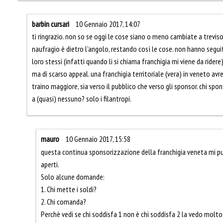
barbin cursari
10 Gennaio 2017, 14:07
ti ringrazio. non so se oggi le cose siano o meno cambiate a treviso
naufragio è dietro l’angolo, restando così le cose. non hanno seg
loro stessi (infatti quando li si chiama franchigia mi viene da ridere)
ma di scarso appeal. una franchigia territoriale (vera) in veneto av
traino maggiore, sia verso il pubblico che verso gli sponsor. chi sp
a (quasi) nessuno? solo i filantropi.
mauro
10 Gennaio 2017, 15:58
questa continua sponsorizzazione della franchigia veneta mi pu
aperti.
Solo alcune domande:
1. Chi mette i soldi?
2. Chi comanda?
Perchè vedi se chi soddisfa 1 non è chi soddisfa 2 la vedo molto 