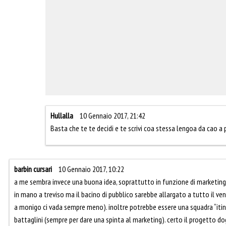
Hullalla
10 Gennaio 2017, 21:42
Basta che te te decidi e te scrivi coa stessa lengoa da cao a pi
barbin cursari
10 Gennaio 2017, 10:22
a me sembra invece una buona idea, soprattutto in funzione di marketing
in mano a treviso ma il bacino di pubblico sarebbe allargato a tutto il ve
a monigo ci vada sempre meno). inoltre potrebbe essere una squadra “itin
battaglini (sempre per dare una spinta al marketing). certo il progetto dog