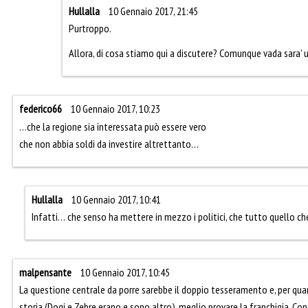
Hullalla
10 Gennaio 2017, 21:45
Purtroppo.
Allora, di cosa stiamo qui a discutere? Comunque vada sara’ u
federico66
10 Gennaio 2017, 10:23
…che la regione sia interessata può essere vero
che non abbia soldi da investire altrettanto…
Hullalla
10 Gennaio 2017, 10:41
Infatti… che senso ha mettere in mezzo i politici, che tutto quello c
malpensante
10 Gennaio 2017, 10:45
La questione centrale da porre sarebbe il doppio tesseramento e, per qua
storia (Dogi e Zebre erano e sono altro), meglio provare la franchigia. Con 