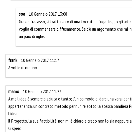
soa
10 Gennaio 2017, 13:08
Grazie fracasso, si tratta solo di una toccata e fuga. Leggo gli artic
voglia di commentare diffusamente. Se c’è un argomento che mi int
un paio di righe.
frank
10 Gennaio 2017, 11:17
A volte ritornano..
mamo
10 Gennaio 2017, 11:27
A me l’idea é sempre piaciuta e tanto; l’unico modo di dare una vera identit
appartenenza, un concreto metodo per riunire sotto la stessa bandiera Pr
L’idea.
Il Progetto, la sua fattibilità, non mi é chiaro e credo non lo sia neppure ai
Ci spero.