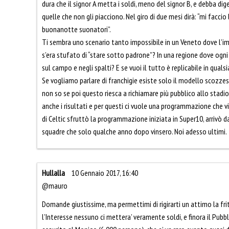
dura che il signor A metta i soldi, meno del signor B, e debba dige
quelle che non gli piacciono. Nel giro di due mesi dirà: “mi faccio
buonanotte suonatori”.
Ti sembra uno scenario tanto impossibile in un Veneto dove l’i
s’era stufato di “stare sotto padrone”? In una regione dove ogni 
sul campo e negli spalti? E se vuoi il tutto è replicabile in qualsia
Se vogliamo parlare di franchigie esiste solo il modello scozze
non so se poi questo riesca a richiamare più pubblico allo stadio
anche i risultati e per questi ci vuole una programmazione che vi
di Celtic sfruttò la programmazione iniziata in Super10, arrivò 
squadre che solo qualche anno dopo vinsero. Noi adesso ultimi.
Hullalla
10 Gennaio 2017, 16:40
@mauro
Domande giustissime, ma permettimi di rigirarti un attimo la fritt
l’Interesse nessuno ci mettera’ veramente soldi, e finora il Pubbli