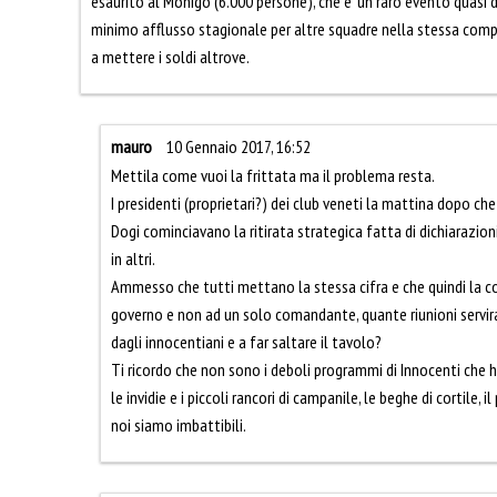
esaurito al Monigo (6.000 persone), che e’ un raro evento quasi 
minimo afflusso stagionale per altre squadre nella stessa comp
a mettere i soldi altrove.
mauro
10 Gennaio 2017, 16:52
Mettila come vuoi la frittata ma il problema resta.
I presidenti (proprietari?) dei club veneti la mattina dopo che
Dogi cominciavano la ritirata strategica fatta di dichiarazioni, 
in altri.
Ammesso che tutti mettano la stessa cifra e che quindi la col
governo e non ad un solo comandante, quante riunioni servira
dagli innocentiani e a far saltare il tavolo?
Ti ricordo che non sono i deboli programmi di Innocenti che 
le invidie e i piccoli rancori di campanile, le beghe di cortile,
noi siamo imbattibili.