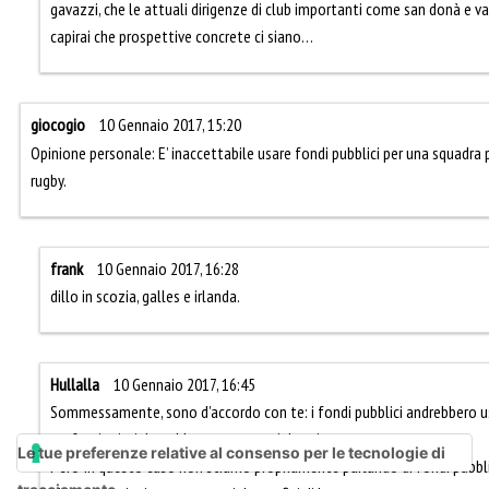
gavazzi, che le attuali dirigenze di club importanti come san donà e v
capirai che prospettive concrete ci siano…
giocogio
10 Gennaio 2017, 15:20
Opinione personale: E’ inaccettabile usare fondi pubblici per una squadra
rugby.
frank
10 Gennaio 2017, 16:28
dillo in scozia, galles e irlanda.
Hullalla
10 Gennaio 2017, 16:45
Sommessamente, sono d’accordo con te: i fondi pubblici andrebbero usat
professionisti dovrebbero sostenersi da se’.
Le tue preferenze relative al consenso per le tecnologie di
Pero’ in questo caso non stiamo propriamente parlando di fondi pubblic