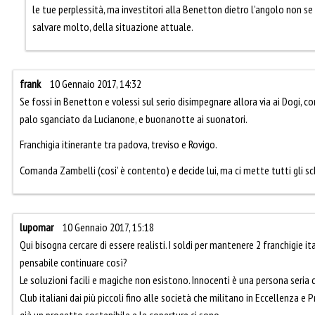
le tue perplessità, ma investitori alla Benetton dietro l’angolo non s
salvare molto, della situazione attuale.
frank
10 Gennaio 2017, 14:32
Se fossi in Benetton e volessi sul serio disimpegnare allora via ai Dogi, 
palo sganciato da Lucianone, e buonanotte ai suonatori.
Franchigia itinerante tra padova, treviso e Rovigo.
Comanda Zambelli (cosi’ è contento) e decide lui, ma ci mette tutti gli s
lupomar
10 Gennaio 2017, 15:18
Qui bisogna cercare di essere realisti. I soldi per mantenere 2 franchigie it
pensabile continuare così?
Le soluzioni facili e magiche non esistono. Innocenti è una persona seria 
Club italiani dai più piccoli fino alle società che militano in Eccellenza e 
già un progetto sostenibile e le coperture ci sono.