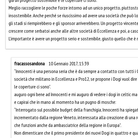
Meglio raccogliere le poche forze intorno ad un unico progetto, piuttost
insostenibile. Anche perché se riuscissimo ad avere una società che può lo
gli stadi si riempirebbero e gli sponsor arriverebbero. Un progetto vincen
crescere come serbatoi anche alle altre società di Eccellenza e poi, a casc
L’importante è avere un progetto serio e sostenibile, giusto quello che è
fracassosandona
10 Gennaio 2017, 15:39
“Innocenti è una persona seria che è da sempre a contatto con tutti i Clu
società che militano in Eccellenza e Pro12, se propone i Dogi vuol dire
le coperture ci sono”.
auguro ogni bene ad Innocenti e mi auguro di vedere i dogi in celtic ma 
e capirai che in mano al momento ha un pugno di mosche:
“Interrogato sul possibile budget della franchigia, Innocenti ha spieg
incrementato dalla regione Veneto, interessata alla creazione di una re
che funzioni anche da ambasciatrice della regione in Europa”.
Non dimenticare che il primo presidente dei nuovi Dogi in quattro e quat