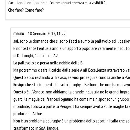
facilitano l’emersione di forme appartenenza e la visibilità.
Che fare? Come fare?
mauro
10 Gennaio 2017, 11:22
sai, sono le domande che si sono fatti a turno la pallavolo ed il bas
E nonostante l’entusiasmo e un apporto popolare veramente insolito i
di De Longhi, è ancora in A2.
La pallavolo s’è persa nelle nebbie della B.
Ma potremmo citare il calcio dalla serie A all’Eccellenza attraverso var
Questo solo restando a Treviso, se vuoi proseguire curiosa anche a Pa
Rovigo che storicamente ha solo il rugby e Belluno che non ha mai avu
Questo è il Veneto, non abbiamo la grande industria nè le grandi impre
guardi le maglie dei francesi ognuno ha come main sponsor un gruppo di
mondiale, Tolosa a parte la Peugeot ha sempre avuto sulle maglie la
produce gli Airbus.
Non è un problema del rugby è un problema dello sport in Italia che s
trasformato in SpA, langue.