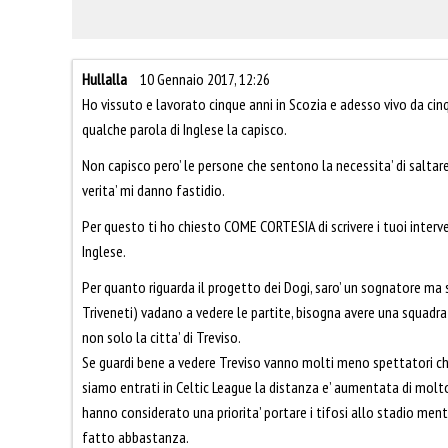
Hullalla
10 Gennaio 2017, 12:26
Ho vissuto e lavorato cinque anni in Scozia e adesso vivo da cinque
qualche parola di Inglese la capisco.
Non capisco pero’ le persone che sentono la necessita’ di saltare d
verita’ mi danno fastidio.
Per questo ti ho chiesto COME CORTESIA di scrivere i tuoi interven
Inglese.
Per quanto riguarda il progetto dei Dogi, saro’ un sognatore ma se 
Triveneti) vadano a vedere le partite, bisogna avere una squadra
non solo la citta’ di Treviso.
Se guardi bene a vedere Treviso vanno molti meno spettatori c
siamo entrati in Celtic League la distanza e’ aumentata di molto
hanno considerato una priorita’ portare i tifosi allo stadio men
fatto abbastanza.