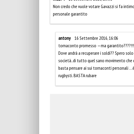
Non credo che vuole votare Gavazzi si fa intimo
personale garantito
antony
16 Settembre 2016, 16:06
tornaconto promesso —ma garantito????!!! s
Dove andrà a recuperare i soldi?? Spero solo c
società..di tutto quel sano movimento che d
basta pensare ai sui tornaconti personali …è
rugbysti. BASTA rubare