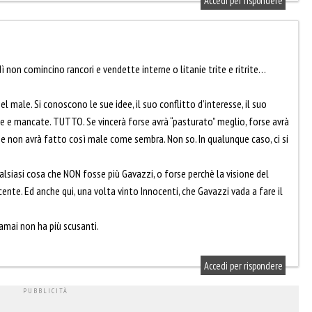
Accedi per rispondere
ì non comincino rancori e vendette interne o litanie trite e ritrite…
l male. Si conoscono le sue idee, il suo conflitto d’interesse, il suo
e e mancate. TUTTO. Se vincerà forse avrà “pasturato” meglio, forse avrà
se non avrà fatto così male come sembra. Non so. In qualunque caso, ci si
ualsiasi cosa che NON fosse più Gavazzi, o forse perchè la visione del
nte. Ed anche qui, una volta vinto Innocenti, che Gavazzi vada a fare il
ramai non ha più scusanti.
Accedi per rispondere