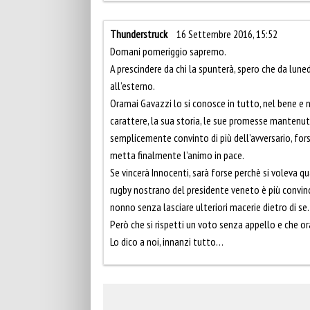
Thunderstruck
16 Settembre 2016, 15:52
Domani pomeriggio sapremo.
A prescindere da chi la spunterà, spero che da luned
all’esterno.
Oramai Gavazzi lo si conosce in tutto, nel bene e ne
carattere, la sua storia, le sue promesse mantenut
semplicemente convinto di più dell’avversario, for
metta finalmente l’animo in pace.
Se vincerà Innocenti, sarà forse perchè si voleva q
rugby nostrano del presidente veneto è più convince
nonno senza lasciare ulteriori macerie dietro di se.
Però che si rispetti un voto senza appello e che o
Lo dico a noi, innanzi tutto…