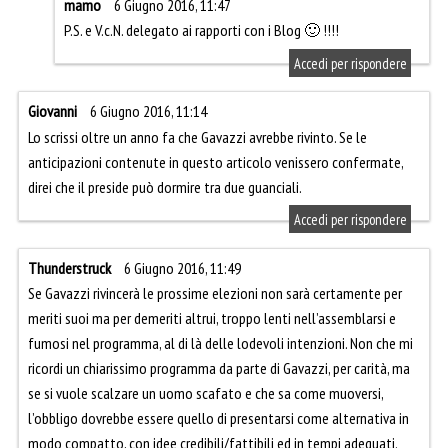
mamo
6 Giugno 2016, 11:47
P.S. e V.c.N. delegato ai rapporti con i Blog 🙂 !!!!
Accedi per rispondere
Giovanni
6 Giugno 2016, 11:14
Lo scrissi oltre un anno fa che Gavazzi avrebbe rivinto. Se le
anticipazioni contenute in questo articolo venissero confermate,
direi che il preside può dormire tra due guanciali.
Accedi per rispondere
Thunderstruck
6 Giugno 2016, 11:49
Se Gavazzi rivincerà le prossime elezioni non sarà certamente per
meriti suoi ma per demeriti altrui, troppo lenti nell’assemblarsi e
fumosi nel programma, al di là delle lodevoli intenzioni. Non che mi
ricordi un chiarissimo programma da parte di Gavazzi, per carità, ma
se si vuole scalzare un uomo scafato e che sa come muoversi,
l’obbligo dovrebbe essere quello di presentarsi come alternativa in
modo compatto, con idee credibili/fattibili ed in tempi adeguati.