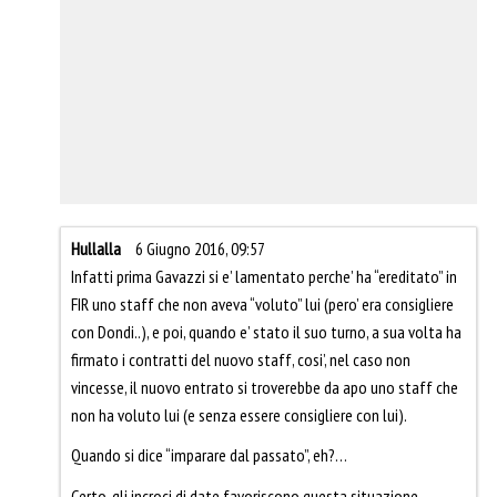
Hullalla
6 Giugno 2016, 09:57
Infatti prima Gavazzi si e’ lamentato perche’ ha “ereditato” in
FIR uno staff che non aveva “voluto” lui (pero’ era consigliere
con Dondi..), e poi, quando e’ stato il suo turno, a sua volta ha
firmato i contratti del nuovo staff, cosi’, nel caso non
vincesse, il nuovo entrato si troverebbe da apo uno staff che
non ha voluto lui (e senza essere consigliere con lui).
Quando si dice “imparare dal passato”, eh?…
Certo, gli incroci di date favoriscono questa situazione