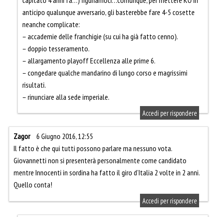
capitato 4 anni fa…) figuriamoci…comunque, per mettere KO in
anticipo qualunque avversario, gli basterebbe fare 4-5 cosette
neanche complicate:
– accademie delle franchigie (su cui ha già fatto cenno).
– doppio tesseramento.
– allargamento playoff Eccellenza alle prime 6.
– congedare qualche mandarino di lungo corso e magrissimi
risultati.
– rinunciare alla sede imperiale.
Accedi per rispondere
Zagor
6 Giugno 2016, 12:55
Il fatto è che qui tutti possono parlare ma nessuno vota.
Giovannetti non si presenterà personalmente come candidato
mentre Innocenti in sordina ha fatto il giro d’Italia 2 volte in 2 anni.
Quello conta!
Accedi per rispondere