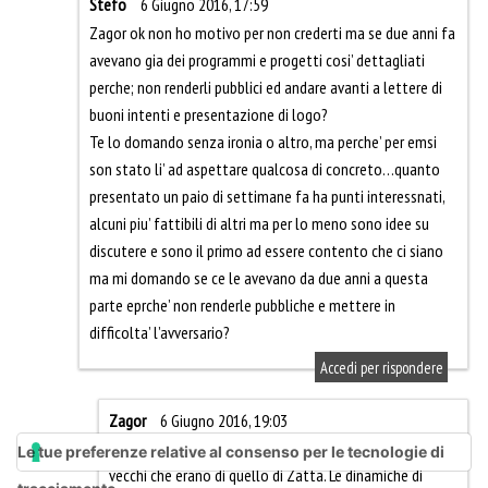
Stefo
6 Giugno 2016, 17:59
Zagor ok non ho motivo per non crederti ma se due anni fa
avevano gia dei programmi e progetti cosi’ dettagliati
perche; non renderli pubblici ed andare avanti a lettere di
buoni intenti e presentazione di logo?
Te lo domando senza ironia o altro, ma perche’ per emsi
son stato li’ ad aspettare qualcosa di concreto…quanto
presentato un paio di settimane fa ha punti interessnati,
alcuni piu’ fattibili di altri ma per lo meno sono idee su
discutere e sono il primo ad essere contento che ci siano
ma mi domando se ce le avevano da due anni a questa
parte eprche’ non renderle pubbliche e mettere in
difficolta’ l’avversario?
Accedi per rispondere
Zagor
6 Giugno 2016, 19:03
Stefo come sai quel programma ha spunti nuovi e
Le tue preferenze relative al consenso per le tecnologie di
vecchi che erano di quello di Zatta. Le dinamiche di