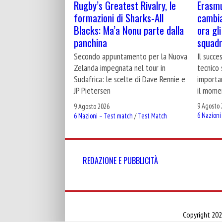
Erasmu
Rugby’s Greatest Rivalry, le
cambia
formazioni di Sharks-All
ora gl
Blacks: Ma’a Nonu parte dalla
squadr
panchina
Il succe
Secondo appuntamento per la Nuova
tecnico 
Zelanda impegnata nel tour in
importan
Sudafrica: le scelte di Dave Rennie e
il momen
JP Pietersen
9 Agosto 
9 Agosto 2026
6 Nazioni
6 Nazioni – Test match
/
Test Match
REDAZIONE E PUBBLICITÀ
Copyright 202