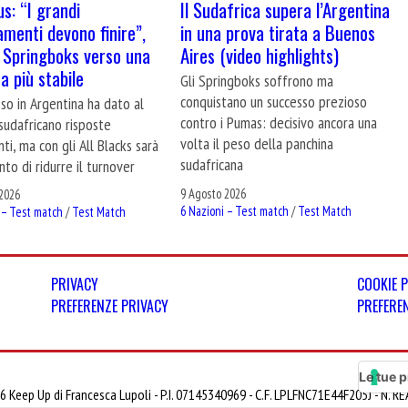
s: “I grandi
Il Sudafrica supera l’Argentina
menti devono finire”,
in una prova tirata a Buenos
i Springboks verso una
Aires (video highlights)
a più stabile
Gli Springboks soffrono ma
conquistano un successo prezioso
sso in Argentina ha dato al
contro i Pumas: decisivo ancora una
sudafricano risposte
volta il peso della panchina
ti, ma con gli All Blacks sarà
sudafricana
to di ridurre il turnover
9 Agosto 2026
2026
6 Nazioni – Test match
/
Test Match
 – Test match
/
Test Match
PRIVACY
COOKIE 
PREFERENZE PRIVACY
PREFERE
Le tue p
6 Keep Up di Francesca Lupoli - P.I. 07145340969 - C.F. LPLFNC71E44F205J - N. 