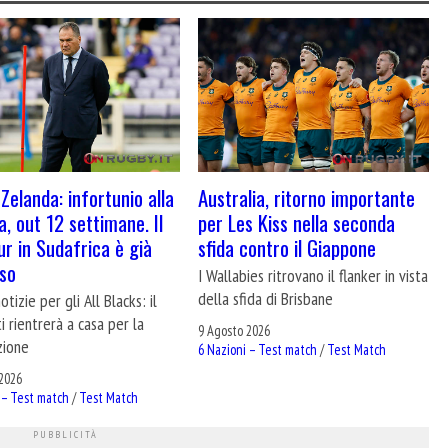
Zelanda: infortunio alla
Australia, ritorno importante
a, out 12 settimane. Il
per Les Kiss nella seconda
ur in Sudafrica è già
sfida contro il Giappone
so
I Wallabies ritrovano il flanker in vista
della sfida di Brisbane
otizie per gli All Blacks: il
i rientrerà a casa per la
9 Agosto 2026
azione
6 Nazioni – Test match
/
Test Match
2026
 – Test match
/
Test Match