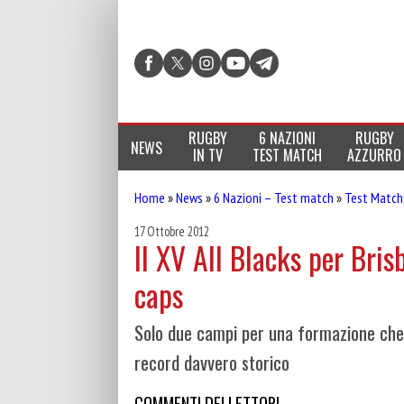
RUGBY
6 NAZIONI
RUGBY
NEWS
IN TV
TEST MATCH
AZZURRO
Home
»
News
»
6 Nazioni – Test match
»
Test Match
17 Ottobre 2012
Il XV All Blacks per Br
caps
Solo due campi per una formazione che n
record davvero storico
COMMENTI DEI LETTORI