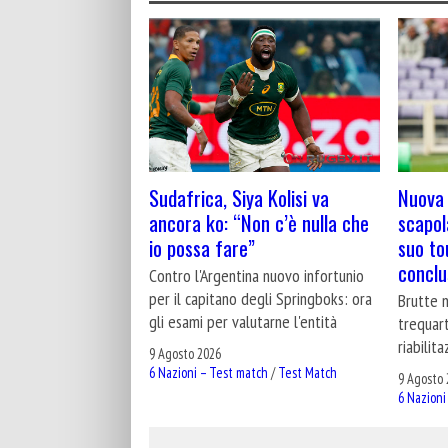
Sudafrica, Siya Kolisi va
Nuova 
ancora ko: “Non c’è nulla che
scapol
io possa fare”
suo to
conclu
Contro l'Argentina nuovo infortunio
per il capitano degli Springboks: ora
Brutte n
gli esami per valutarne l'entità
trequart
riabilit
9 Agosto 2026
6 Nazioni – Test match
/
Test Match
9 Agosto 
6 Nazioni