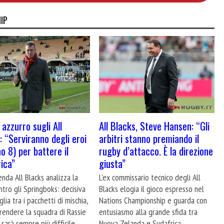
IP
 azzurro sugli All
All Blacks, Steve Hansen: “Gli
: “Serviranno degli eroi
arbitri stanno premiando il
o 8) per battere il
rugby d’attacco. È la direzione
ica”
giusta”
nda All Blacks analizza la
L’ex commissario tecnico degli All
ntro gli Springboks: decisiva
Blacks elogia il gioco espresso nel
glia tra i pacchetti di mischia,
Nations Championship e guarda con
rendere la squadra di Rassie
entusiasmo alla grande sfida tra
sarà sempre più difficile
Nuova Zelanda e Sudafrica