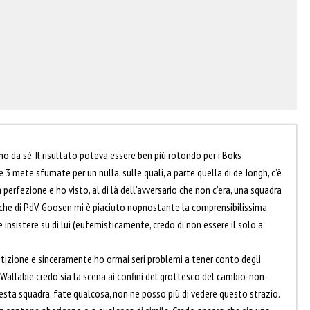
 da sé. Il risultato poteva essere ben più rotondo per i Boks
e 3 mete sfumate per un nulla, sulle quali, a parte quella di de Jongh, c’è
a perfezione e ho visto, al di là dell’avversario che non c’era, una squadra
tiche di PdV. Goosen mi è piaciuto nopnostante la comprensibilissima
sistere su di lui (eufemisticamente, credo di non essere il solo a
etizione e sinceramente ho ormai seri problemi a tener conto degli
 Wallabie credo sia la scena ai confini del grottesco del cambio-non-
uesta squadra, fate qualcosa, non ne posso più di vedere questo strazio.