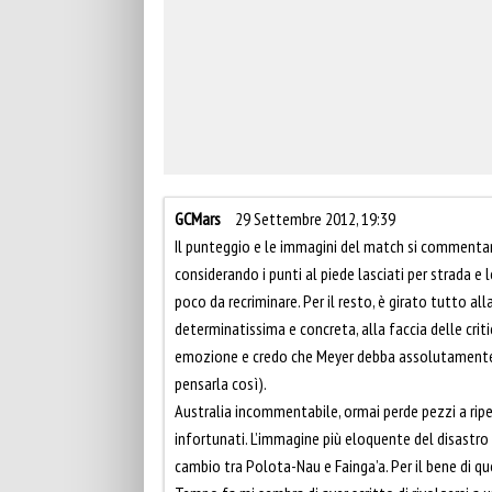
GCMars
29 Settembre 2012, 19:39
Il punteggio e le immagini del match si commentano
considerando i punti al piede lasciati per strada e l
poco da recriminare. Per il resto, è girato tutto all
determinatissima e concreta, alla faccia delle cri
emozione e credo che Meyer debba assolutamente in
pensarla così).
Australia incommentabile, ormai perde pezzi a rip
infortunati. L’immagine più eloquente del disastro
cambio tra Polota-Nau e Fainga’a. Per il bene di q