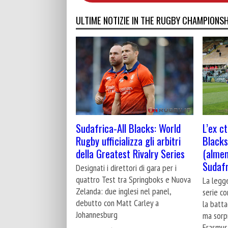
ULTIME NOTIZIE IN THE RUGBY CHAMPIONSH
Sudafrica-All Blacks: World
L’ex ct
Rugby ufficializza gli arbitri
Blacks
della Greatest Rivalry Series
(almen
Sudafr
Designati i direttori di gara per i
quattro Test tra Springboks e Nuova
La legge
Zelanda: due inglesi nel panel,
serie co
debutto con Matt Carley a
la batta
Johannesburg
ma sorp
Erasmus 