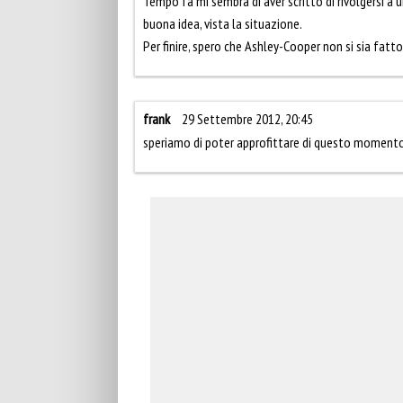
Tempo fa mi sembra di aver scritto di rivolgersi a 
buona idea, vista la situazione.
Per finire, spero che Ashley-Cooper non si sia fatto
frank
29 Settembre 2012, 20:45
speriamo di poter approfittare di questo momento 