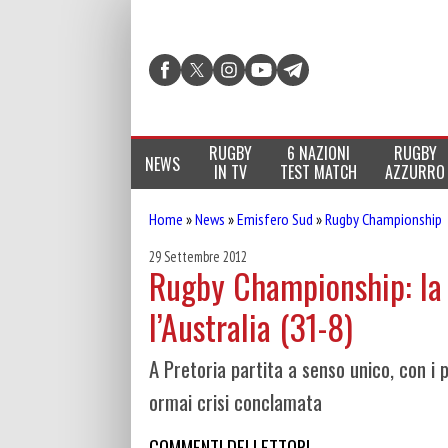
RUGBY
6 NAZIONI
RUGBY
NEWS
IN TV
TEST MATCH
AZZURRO
Home
»
News
»
Emisfero Sud
»
Rugby Championship
29 Settembre 2012
Rugby Championship: la 
l’Australia (31-8)
A Pretoria partita a senso unico, con i p
ormai crisi conclamata
COMMENTI DEI LETTORI